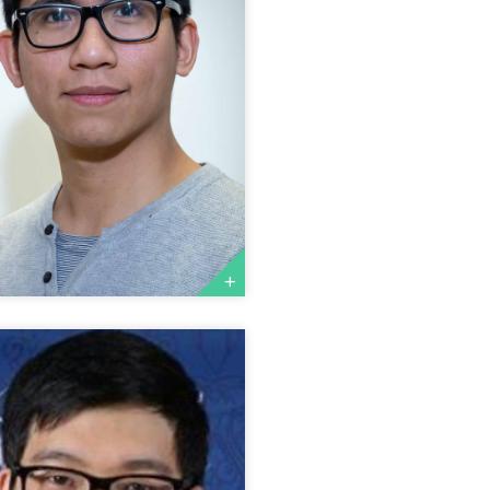
U CYRIL
rétaire Général