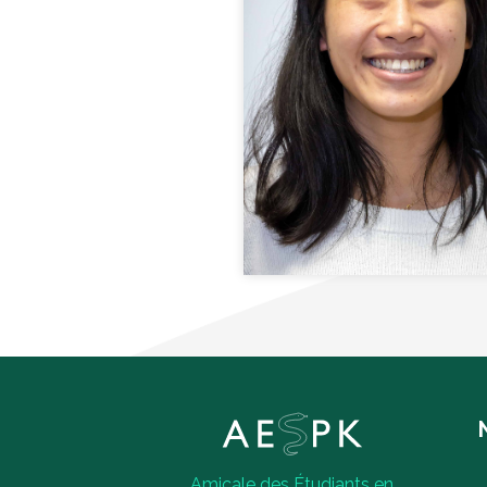
NEOU ARIANE
Secrétaire adjointe
Amicale des Étudiants en