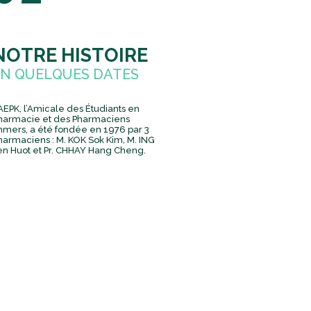
NOTRE HISTOIRE
EN QUELQUES DATES
'AEPK, l’Amicale des Étudiants en
harmacie et des Pharmaciens
hmers, a été fondée en 1976 par 3
harmaciens : M. KOK Sok Kim, M. ING
en Huot et Pr. CHHAY Hang Cheng.