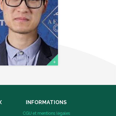
G PHILIPPE
sorier adjoint
X
INFORMATIONS
CGU et mentions légales