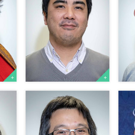
YOUK BENOIST
PO
Vice-président
Sec