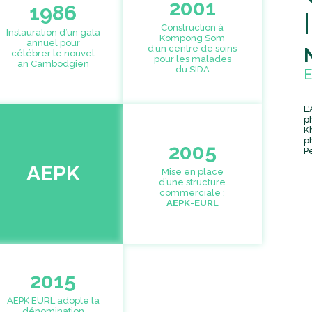
2001
1986
Construction à
Instauration d’un gala
Kompong Som
annuel pour
d’un centre de soins
célébrer le nouvel
pour les malades
an Cambodgien
du SIDA
L
p
K
p
2005
P
AEPK
Mise en place
d’une structure
commerciale :
AEPK-EURL
2015
AEPK EURL adopte la
dénomination